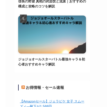
信長の野望 真戦の武芸技と流派｜おすすめの
構成と攻略のコツを解説
ジョジョオールスターバトル最強キャラ＆初
心者おすすめキャラ解説
お得情報・セール速報
【Amazonセール】ジェラピケ 女子 スムー
ズィ―靴下が1,588円