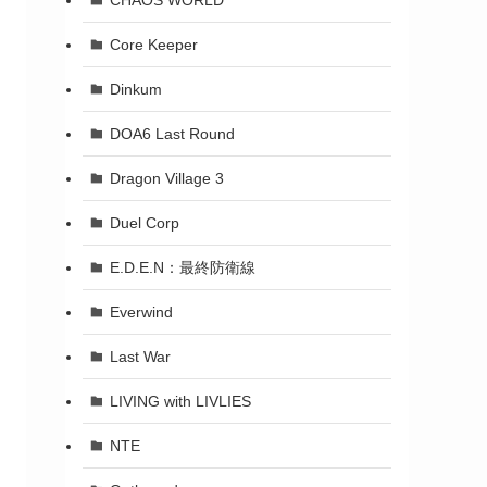
Core Keeper
Dinkum
DOA6 Last Round
Dragon Village 3
Duel Corp
E.D.E.N：最終防衛線
Everwind
Last War
LIVING with LIVLIES
NTE