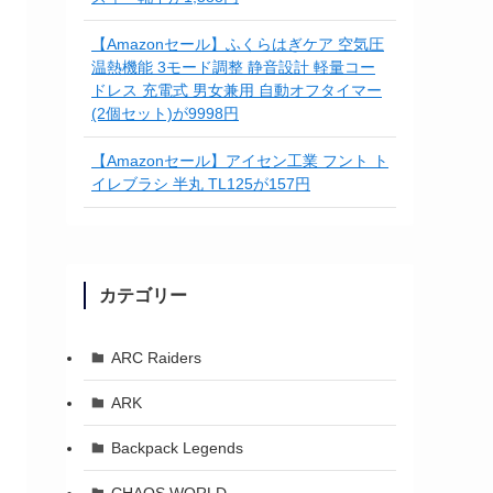
【Amazonセール】ふくらはぎケア 空気圧
温熱機能 3モード調整 静音設計 軽量コー
ドレス 充電式 男女兼用 自動オフタイマー
(2個セット)が9998円
【Amazonセール】アイセン工業 フント ト
イレブラシ 半丸 TL125が157円
カテゴリー
ARC Raiders
ARK
Backpack Legends
CHAOS WORLD