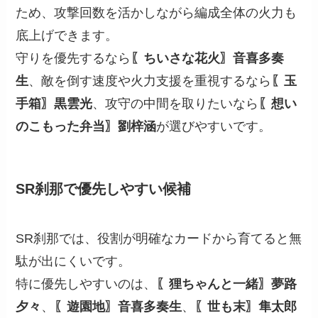
ため、攻撃回数を活かしながら編成全体の火力も
底上げできます。
守りを優先するなら
〖ちいさな花火〗音喜多奏
生
、敵を倒す速度や火力支援を重視するなら
〖玉
手箱〗黒雲光
、攻守の中間を取りたいなら
〖想い
のこもった弁当〗劉梓涵
が選びやすいです。
SR刹那で優先しやすい候補
SR刹那では、役割が明確なカードから育てると無
駄が出にくいです。
特に優先しやすいのは、
〖狸ちゃんと一緒〗夢路
夕々
、
〖遊園地〗音喜多奏生
、
〖世も末〗隼太郎