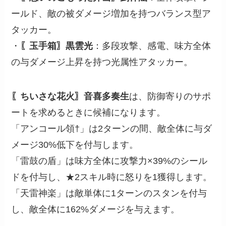
ールド、敵の被ダメージ増加を持つバランス型ア
タッカー。
・
〖玉手箱〗黒雲光
：多段攻撃、感電、味方全体
の与ダメージ上昇を持つ光属性アタッカー。
〖ちいさな花火〗音喜多奏生
は、防御寄りのサポ
ートを求めるときに候補になります。
「アンコール領†」は2ターンの間、敵全体に与ダ
メージ30%低下を付与します。
「雷鼓の盾」は味方全体に攻撃力×39%のシール
ドを付与し、★2スキル時に怒りを1獲得します。
「天雷神楽」は敵単体に1ターンのスタンを付与
し、敵全体に162%ダメージを与えます。