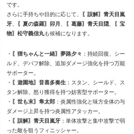
です。
さらに手持ちや目的に応じて、
〖誤解〗青天目嵐
牙
、
〖夏の森羅〗卯月
、
〖葛藤〗青天目隠
、
〖宝
物〗松守義信丸
も候補になります。
・
〖狸ちゃんと一緒〗夢路夕々
：持続回復、シー
ルド、デバフ解除、追加ダメージ強化を持つ万能
サポーター。
・
〖遊園地〗音喜多奏生
：スタン、シールド、ス
タン解除、怒り獲得を持つ妨害型サポーター。
・
〖世も末〗隼太郎
：炎属性強化と味方全体の与
ダメージ上昇を持つ炎属性アタッカー。
・
〖誤解〗青天目嵐牙
：単体攻撃と集中攻撃で弱
った敵を狙うフィニッシャー。