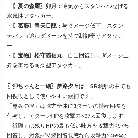
・
〖夏の森羅〗卯月
：冷気からスタンへつなげる
水属性アタッカー。
・
〖葛藤〗青天目隠
：与ダメージ低下、スタン、
デバフ時追加ダメージを持つ制御寄りアタッカ
ー。
・
〖宝物〗松守義信丸
：自己回復と与ダメージ上
昇を重ねる耐久型アタッカー。
〖狸ちゃんと一緒〗夢路夕々
は、SR刹那の中でも
回復役として使いやすい候補です。
「恵みの沢」は味方全体に3ターンの持続回復を
付与し、毎ターンHPを攻撃力×37%回復します。
「祈願」は残りHPの最も低い味方を攻撃力×97%
回復し、対象が持続回復状態なら攻撃力×45%の