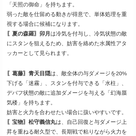
「天照の御命」を持ちます。
弱った敵を仕留める動きが得意で、単体処理を重
視する場合に候補になります。
〖夏の森羅〗卯月
は冷気を付与し、冷気状態の敵
にスタンを狙えるため、妨害を絡めた水属性アタ
ッカーとして見られます。
〖葛藤〗青天目隠
は、敵全体の与ダメージを20%
下げる「迷霧」、スタンを付与できる「水柱」、
デバフ状態の敵に追加ダメージを与える「幻海蜃
気楼」を持ちます。
妨害と火力を合わせたい場合に扱いやすいです。
〖宝物〗松守義信丸
は、自己回復と与ダメージ上
昇を重ねる耐久型で、長期戦で粘りながら火力を