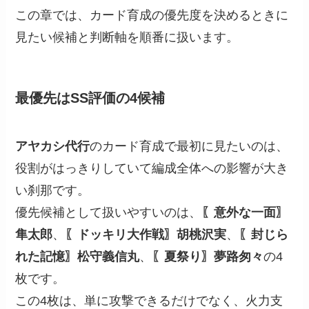
この章では、カード育成の優先度を決めるときに
見たい候補と判断軸を順番に扱います。
最優先はSS評価の4候補
アヤカシ代行
のカード育成で最初に見たいのは、
役割がはっきりしていて編成全体への影響が大き
い刹那です。
優先候補として扱いやすいのは、
〖意外な一面〗
隼太郎
、
〖ドッキリ大作戦〗胡桃沢実
、
〖封じら
れた記憶〗松守義信丸
、
〖夏祭り〗夢路匆々
の4
枚です。
この4枚は、単に攻撃できるだけでなく、火力支