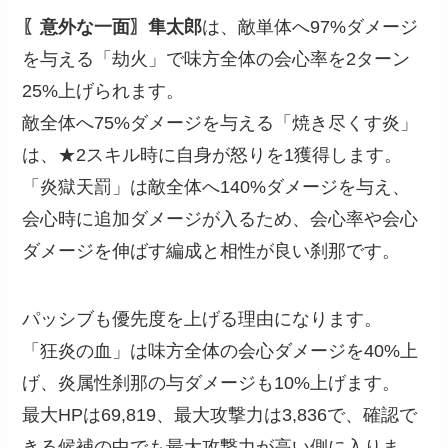
〖意外な一面〗隼太郎
は、敵単体へ97%ダメージ
を与える「劫火」で味方全体の会心率を2ターン
25%上げられます。
敵全体へ75%ダメージを与える「焼き尽くす炎」
は、★2スキル時に自身が怒りを1獲得します。
「炎獄天罰」は敵全体へ140%ダメージを与え、
会心時に追加ダメージが入るため、会心率や会心
ダメージを伸ばす編成と相性が良い刹那です。
パッシブも優先度を上げる理由になります。
「狂炎の血」は味方全体の会心ダメージを40%上
げ、炎属性刹那の与ダメージも10%上げます。
最大HPは69,819、最大攻撃力は3,836で、確認で
きる候補の中でも最大攻撃力が高い側に入りま