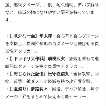
援、継続ダメージ、回復、耐久補助、デバフ解除
など、編成の軸になりやすい要素を持っていま
す。
・
〖意外な一面〗隼太郎
：会心率と会心ダメージ
を支援し、炎属性刹那の与ダメージも伸ばせる炎
属性アタッカー。
・
〖ドッキリ大作戦〗胡桃沢実
：燃焼を重ねて継
続的にダメージを稼ぐ炎属性アタッカー。
・
〖封じられた記憶〗松守義信丸
：全体攻撃、回
復、反撃、被ダメージ軽減を持つ攻守両立型。
・
〖夏祭り〗夢路匆々
：回復、デバフ解除、与ダ
メージ上昇をまとめて扱える万能ヒーラー。