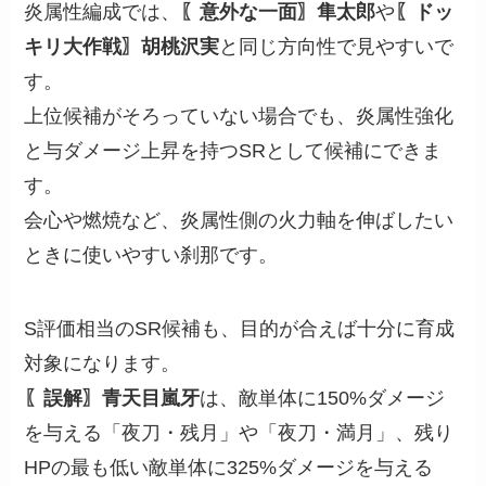
炎属性編成では、
〖意外な一面〗隼太郎
や
〖ドッ
キリ大作戦〗胡桃沢実
と同じ方向性で見やすいで
す。
上位候補がそろっていない場合でも、炎属性強化
と与ダメージ上昇を持つSRとして候補にできま
す。
会心や燃焼など、炎属性側の火力軸を伸ばしたい
ときに使いやすい刹那です。
S評価相当のSR候補も、目的が合えば十分に育成
対象になります。
〖誤解〗青天目嵐牙
は、敵単体に150%ダメージ
を与える「夜刀・残月」や「夜刀・満月」、残り
HPの最も低い敵単体に325%ダメージを与える