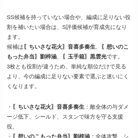
SS候補を持っていない場合や、編成に足りない役
割を補いたい場合は、S評価候補が育成先になり
ます。
候補は
〖ちいさな花火〗音喜多奏生
、
〖想いのこ
もった弁当〗劉梓涵
、
〖玉手箱〗黒雲光
です。
3枚とも役割が違うため、単純な順位だけで見る
より、今の編成に足りない要素で選ぶと迷いにく
くなります。
・
〖ちいさな花火〗音喜多奏生
：敵全体の与ダメ
ージ低下、シールド、スタンで味方を守る支援
役。
・
〖想いのこもった弁当〗劉梓涵
：全体攻撃、シ