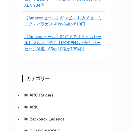
XLが934円
【Amazonセール】ギンビス しみチョコミ
ニアスパラガス 40g×8袋が819円
【Amazonセール】24時まで【タイムセー
ル】マルハニチロ 1秒OPENおさかなソー
セージ減塩 165g×10個が1354円
カテゴリー
ARC Raiders
ARK
Backpack Legends
CHAOS WORLD