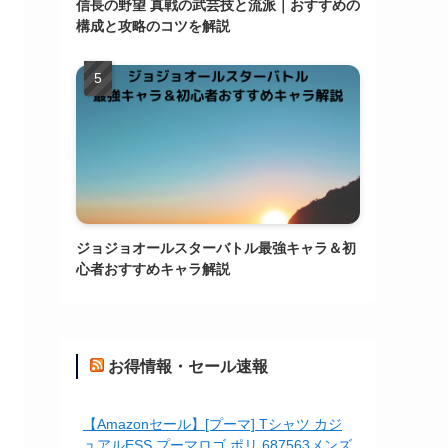
信長の野望 真戦の武芸技と流派｜おすすめの
構成と攻略のコツを解説
ジョジョオールスターバトル最強キャラ＆初
心者おすすめキャラ解説
お得情報・セール速報
【Amazonセール】[プーマ] Tシャツ カジ
ュアルESS プーマロゴ ポリ 687563メンズ