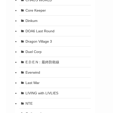
Core Keeper
Dinkum
DOA6 Last Round
Dragon Village 3
Duel Corp
E.D.E.N：最終防衛線
Everwind
Last War
LIVING with LIVLIES
NTE