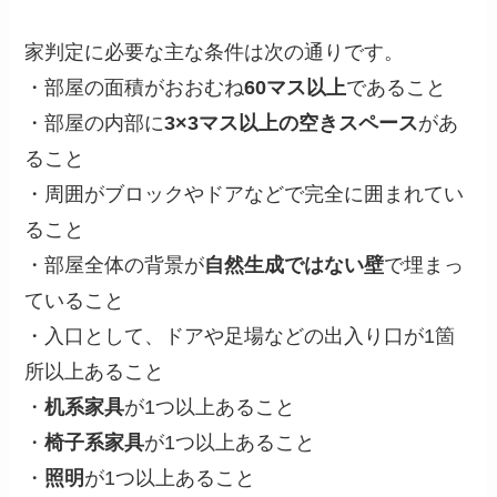
家判定に必要な主な条件は次の通りです。
・部屋の面積がおおむね
60マス以上
であること
・部屋の内部に
3×3マス以上の空きスペース
があ
ること
・周囲がブロックやドアなどで完全に囲まれてい
ること
・部屋全体の背景が
自然生成ではない壁
で埋まっ
ていること
・入口として、ドアや足場などの出入り口が1箇
所以上あること
・
机系家具
が1つ以上あること
・
椅子系家具
が1つ以上あること
・
照明
が1つ以上あること