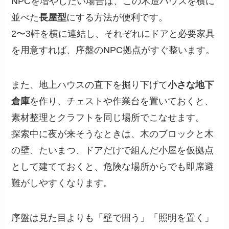
NPCを増やしたい場合は、この木造ハウスを横に
並べた
長屋型
にする方法が便利です。
2〜3軒を横に連結し、それぞれにドアと必要家具
を用意すれば、序盤のNPC拠点がすぐ整います。
また、地上ハウスの直下を掘り下げて
小さな地下
倉庫
を作り、チェストや作業台を置いておくと、
素材整理とクラフトを同じ場所でこなせます。
探索中に夜が来そうなときは、木のブロックと木
の壁、たいまつ、ドアだけで組んだ小屋を仮拠点
として建てておくと、危険な場所からでも即席避
難がしやすくなります。
序盤は見た目よりも「壁で囲う」「照明を置く」