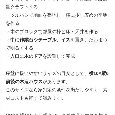
量クラフトする
・ツルハシで地面を整地し、横に少し広めの平地
を作る
・木のブロックで部屋の枠と床・天井を作る
・中に
作業台
や
テーブル
、
イス
を置き、たいまつ
で明るくする
・入口に
木のドア
を設置して完成
序盤に扱いやすいサイズの目安として、
横10×縦6
前後の木造ハウス
があります。
このサイズなら家判定の条件を満たしやすく、素
材コストも軽くて済みます。