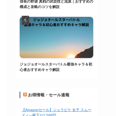
信長の野望 真戦の武芸技と流派｜おすすめの
構成と攻略のコツを解説
ジョジョオールスターバトル最強キャラ＆初
心者おすすめキャラ解説
お得情報・セール速報
【Amazonセール】ジェラピケ 女子 スムー
ズィ―靴下が1,588円