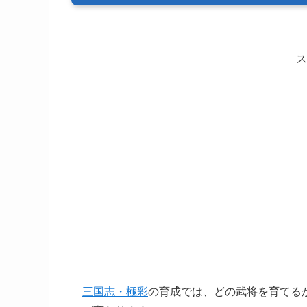
ス
三国志・極彩
の育成では、どの武将を育てる