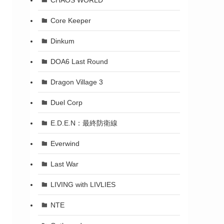
Core Keeper
Dinkum
DOA6 Last Round
Dragon Village 3
Duel Corp
E.D.E.N：最終防衛線
Everwind
Last War
LIVING with LIVLIES
NTE