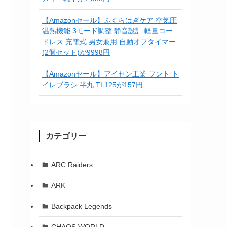
【Amazonセール】ふくらはぎケア 空気圧
温熱機能 3モード調整 静音設計 軽量コー
ドレス 充電式 男女兼用 自動オフタイマー
(2個セット)が9998円
【Amazonセール】アイセン工業 フント ト
イレブラシ 半丸 TL125が157円
カテゴリー
ARC Raiders
ARK
Backpack Legends
CHAOS WORLD