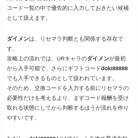
コード一覧の中で優先的に入力しておきたい候補
として扱えます。
ダイメン
は、リセマラ判断とも関係する存在で
す。
攻略上の流れでは、URキャラの
ダイメン
が最初
から入手可能で、さらにギフトコード
doki88888
でも入手できるものとして扱われています。
そのため、交換コードを入力する前にリセマラの
必要性だけを考えるより、まずコード報酬を受け
取れる状態にしてから判断するほうが流れを作り
やすいです。