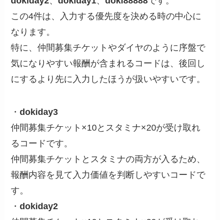
dokiday2
、
dokiday1
、
doki88888
です。
この4件は、入力する優先度を決める時の中心に
なります。
特に、仲間募集チケットやダイヤのように序盤で
気になりやすい報酬が含まれるコードは、後回し
にするより先に入力したほうが扱いやすいです。
・
dokiday3
仲間募集チケット×10とスタミナ×20が受け取れ
るコードです。
仲間募集チケットとスタミナの両方が入るため、
報酬内容を見て入力価値を判断しやすいコードで
す。
・
dokiday2