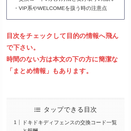
・VIP系やWELCOMEを扱う時の注意点
目次をチェックして目的の情報へ飛ん
で下さい。
時間のない方は本文の下の方に簡潔な
「まとめ情報」もあります。
タップできる目次
ドキドキディフェンスの交換コード一覧
と報酬