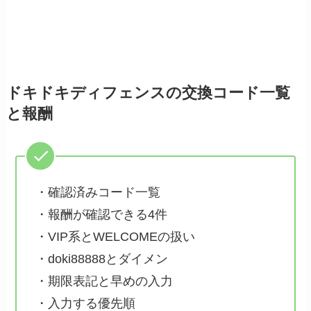
ドキドキディフェンスの交換コード一覧
と報酬
・確認済みコード一覧
・報酬が確認できる4件
・VIP系とWELCOMEの扱い
・doki88888とダイメン
・期限表記と早めの入力
・入力する優先順