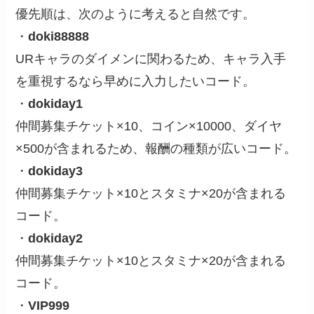
優先順は、次のように考えると自然です。
・
doki88888
URキャラのダイメンに関わるため、キャラ入手
を重視するなら早めに入力したいコード。
・
dokiday1
仲間募集チケット×10、コイン×10000、ダイヤ
×500が含まれるため、報酬の種類が広いコード。
・
dokiday3
仲間募集チケット×10とスタミナ×20が含まれる
コード。
・
dokiday2
仲間募集チケット×10とスタミナ×20が含まれる
コード。
・
VIP999