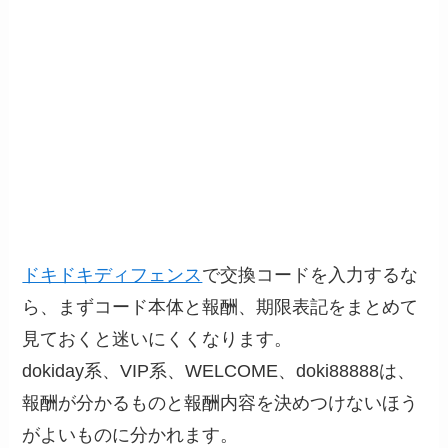
ドキドキディフェンス
で交換コードを入力するな
ら、まずコード本体と報酬、期限表記をまとめて
見ておくと迷いにくくなります。
dokiday系、VIP系、WELCOME、doki88888は、
報酬が分かるものと報酬内容を決めつけないほう
がよいものに分かれます。