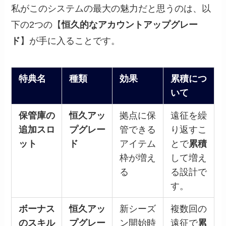
私がこのシステムの最大の魅力だと思うのは、以
下の2つの【
恒久的なアカウントアップグレー
ド
】が手に入ることです。
特典名
種類
効果
累積につ
いて
保管庫の
恒久アッ
拠点に保
遠征を繰
追加スロ
プグレー
管できる
り返すこ
ット
ド
アイテム
とで
累積
枠が増え
して増え
る
る設計で
す。
ボーナス
恒久アッ
新シーズ
複数回の
のスキル
プグレー
ン開始時
遠征で
累