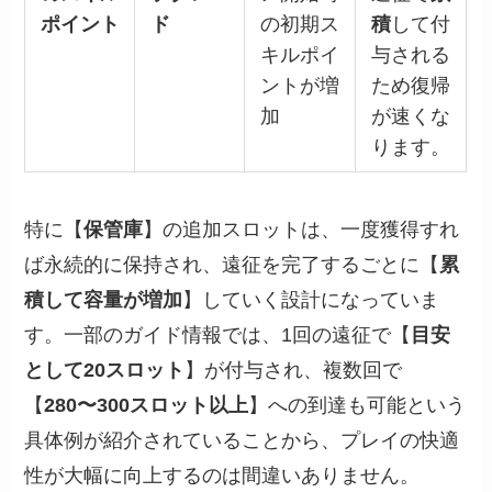
ポイント
ド
の初期ス
積
して付
キルポイ
与される
ントが増
ため復帰
加
が速くな
ります。
特に【
保管庫
】の追加スロットは、一度獲得すれ
ば永続的に保持され、遠征を完了するごとに【
累
積して容量が増加
】していく設計になっていま
す。一部のガイド情報では、1回の遠征で【
目安
として20スロット
】が付与され、複数回で
【
280〜300スロット以上
】への到達も可能という
具体例が紹介されていることから、プレイの快適
性が大幅に向上するのは間違いありません。