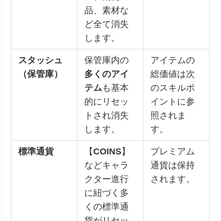
品、素材な
ど全て消失
します。
スタッシュ
保管庫内の
アイテムの
（保管庫）
多くのアイ
総価値は次
テム
も基本
のスキルポ
的にリセッ
イントに参
トされ消失
照されま
します。
す。
標準通貨
【
COINS
】
プレミアム
などキャラ
通貨は保持
クター進行
されます。
に紐づく多
くの標準通
貨がリセッ